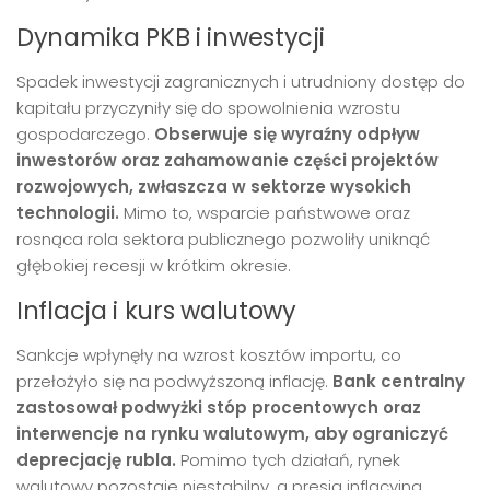
Dynamika PKB i inwestycji
Spadek inwestycji zagranicznych i utrudniony dostęp do
kapitału przyczyniły się do spowolnienia wzrostu
gospodarczego.
Obserwuje się wyraźny odpływ
inwestorów oraz zahamowanie części projektów
rozwojowych, zwłaszcza w sektorze wysokich
technologii.
Mimo to, wsparcie państwowe oraz
rosnąca rola sektora publicznego pozwoliły uniknąć
głębokiej recesji w krótkim okresie.
Inflacja i kurs walutowy
Sankcje wpłynęły na wzrost kosztów importu, co
przełożyło się na podwyższoną inflację.
Bank centralny
zastosował podwyżki stóp procentowych oraz
interwencje na rynku walutowym, aby ograniczyć
deprecjację rubla.
Pomimo tych działań, rynek
walutowy pozostaje niestabilny, a presja inflacyjna