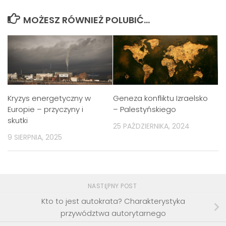
MOŻESZ RÓWNIEŻ POLUBIĆ…
Kryzys energetyczny w
Geneza konfliktu Izraelsko
Europie – przyczyny i
– Palestyńskiego
skutki
25 PAŹDZIERNIKA, 2024
9 SIERPNIA, 2025
NASTĘPNY POST
Kto to jest autokrata? Charakterystyka
przywództwa autorytarnego