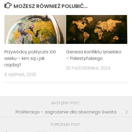
MOŻESZ RÓWNIEŻ POLUBIĆ…
Przywódcy polityczni XXI
Geneza konfliktu Izraelsko
wieku – kim są i jak
– Palestyńskiego
rządzą?
25 PAŹDZIERNIKA, 2024
8 SIERPNIA, 2025
NASTĘPNY POST
Proliferacja – zagrożenie dla obecnego świata
POPRZEDNI POST