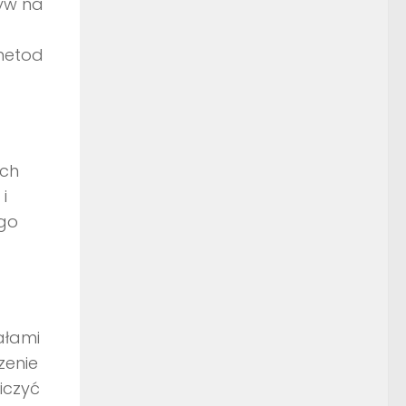
yw na
 metod
ych
i
go
ałami
zenie
iczyć