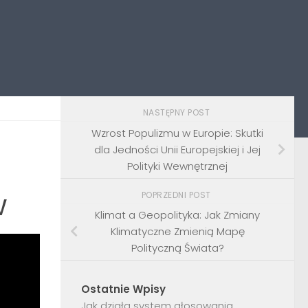
NASTĘPNY POST
Wzrost Populizmu w Europie: Skutki
dla Jedności Unii Europejskiej i Jej
Polityki Wewnętrznej
w
POPRZEDNI POST
Klimat a Geopolityka: Jak Zmiany
Klimatyczne Zmienią Mapę
Polityczną Świata?
Ostatnie Wpisy
Jak działa system głosowania