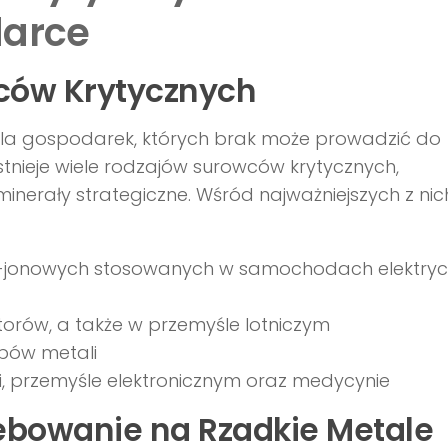
darce
wców Krytycznych
dla gospodarek, których brak może prowadzić do
stnieje wiele rodzajów surowców krytycznych,
inerały strategiczne. Wśród najważniejszych z nic
towo-jonowych stosowanych w samochodach elektry
orów, a także w przemyśle lotniczym
opów metali
, przemyśle elektronicznym oraz medycynie
zebowanie na Rzadkie Metale