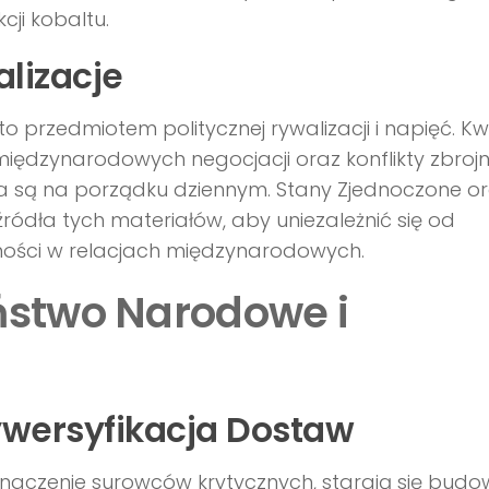
ji kobaltu.
alizacje
 przedmiotem politycznej rywalizacji i napięć. Kw
 międzynarodowych negocjacji oraz konflikty zbroj
ża są na porządku dziennym. Stany Zjednoczone o
źródła tych materiałów, aby uniezależnić się od
enności w relacjach międzynarodowych.
ństwo Narodowe i
ywersyfikacja Dostaw
znaczenie surowców krytycznych, starają się bud