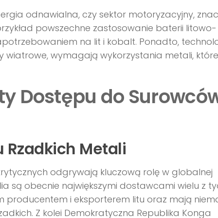
 energia odnawialna, czy sektor motoryzacyjny, zna
 przykład powszechne zastosowanie baterii litowo-
potrzebowaniem na lit i kobalt. Ponadto, technol
iny wiatrowe, wymagają wykorzystania metali, któr
ty Dostępu do Surowcó
 Rzadkich Metali
rytycznych odgrywają kluczową rolę w globalnej
alia są obecnie największymi dostawcami wielu z t
m producentem i eksporterem litu oraz mają niem
adkich. Z kolei Demokratyczna Republika Konga