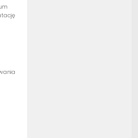
eum
atację
iwania