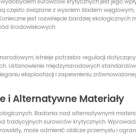
wydobyciem surowców krytycznych jest jego wpł
są często związane z wysokim śladem węglowym,
onieczne jest rozwinięcie bardziej ekologicznych
zkód środowiskowych.
narodowym, istnieje potrzeba regulacji dotycząc
ych. Ustanowienie międzynarodowych standardów 
ganiu eksploatacji i zapewnieniu zrównoważone
 i Alternatywne Materiały
hnologicznych. Badania nad alternatywnymi materi
od tradycyjnych surowców krytycznych. Wprowad
erowskity, może odmienić oblicze przemysłu i ogran