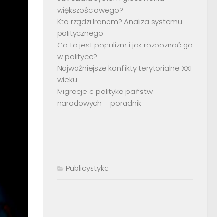
większościowego?
Kto rządzi Iranem? Analiza systemu
politycznego
Co to jest populizm i jak rozpoznać go
w polityce?
Najważniejsze konflikty terytorialne XXI
wieku
Migracje a polityka państw
narodowych – poradnik
Publicystyka