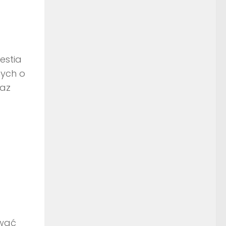
estia
nych o
raz
ować