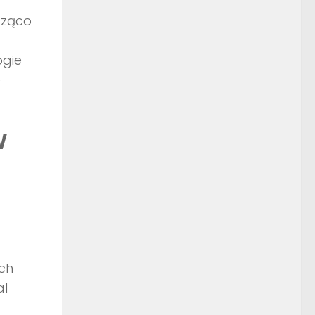
cząco
ogie
e
w
ych
al