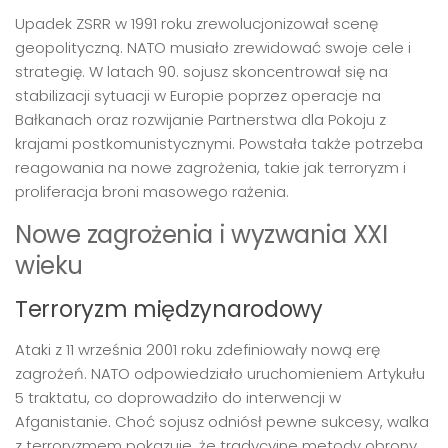
Upadek ZSRR w 1991 roku zrewolucjonizował scenę
geopolityczną. NATO musiało zrewidować swoje cele i
strategię. W latach 90. sojusz skoncentrował się na
stabilizacji sytuacji w Europie poprzez operacje na
Bałkanach oraz rozwijanie Partnerstwa dla Pokoju z
krajami postkomunistycznymi. Powstała także potrzeba
reagowania na nowe zagrożenia, takie jak terroryzm i
proliferacja broni masowego rażenia.
Nowe zagrożenia i wyzwania XXI
wieku
Terroryzm międzynarodowy
Ataki z 11 września 2001 roku zdefiniowały nową erę
zagrożeń. NATO odpowiedziało uruchomieniem Artykułu
5 traktatu, co doprowadziło do interwencji w
Afganistanie. Choć sojusz odniósł pewne sukcesy, walka
z terroryzmem pokazuje, że tradycyjne metody obrony